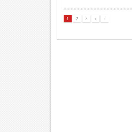
1
2
3
›
»