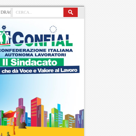
GHI, “SCIENZIATO” CHE DOVEVA SANARE L’ITALIA, CONTINUA CO