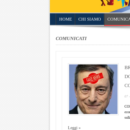
HOME
CHI SIAMO
COMUNICA
COMUNICATI
BR
DO
C
07 
COM
eco
sull
Leggi »