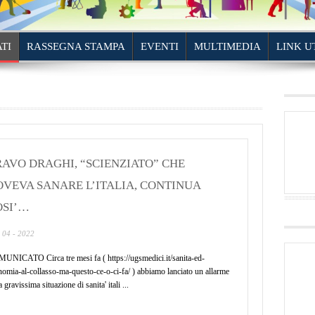
TI
RASSEGNA STAMPA
EVENTI
MULTIMEDIA
LINK U
AVO DRAGHI, “SCIENZIATO” CHE
VEVA SANARE L’ITALIA, CONTINUA
OSI’…
- 04 - 2022
UNICATO Circa tre mesi fa ( https://ugsmedici.it/sanita-ed-
nomia-al-collasso-ma-questo-ce-o-ci-fa/ ) abbiamo lanciato un allarme
a gravissima situazione di sanita' itali ...