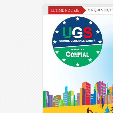
» SANITA’ ED ECONOMIA AL COLLASSO, MA QUESTO, C’É O C
ULTIME NOTIZIE