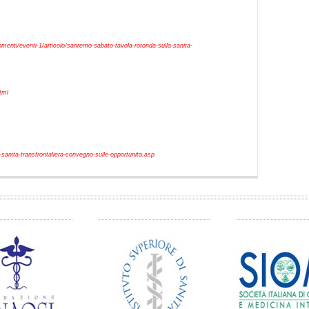
menti/eventi-1/articolo/sanremo-sabato-tavola-rotonda-sulla-sanita-
html
anita-transfrontaliera-convegno-sulle-opportunita.asp