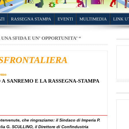
TI
RASSEGNA STAMPA
EVENTI
MULTIMEDIA
LINK U
UNA SFIDA E UN’ OPPORTUNITA’ “
NSFRONTALIERA
remo
O A SANREMO
E LA RASSEGNA-STAMPA
_________________________________________________
intervenute, che ringraziamo:
il Sindaco di Imperia P.
ia G. SCULLINO, il Direttore di Confindustria