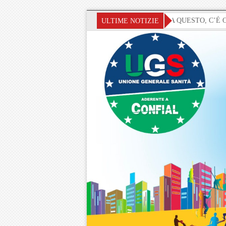
» SANITA’ ED ECONOMIA AL COLLASSO, MA QUESTO, C’É O CI FA
ULTIME NOTIZIE