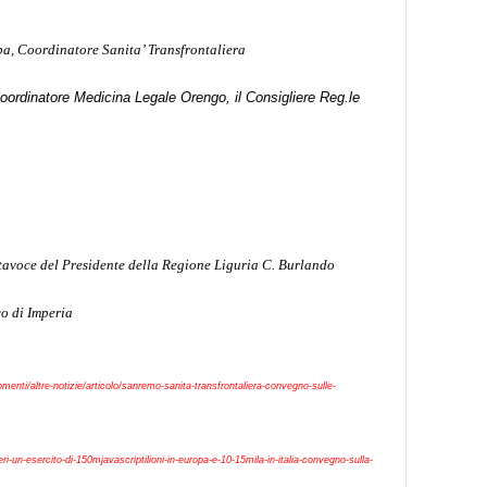
pa, Coordinatore Sanita’ Transfrontaliera
 Coordinatore Medicina Legale Orengo, il Consigliere Reg.le
ortavoce del Presidente della Regione Liguria C. Burlando
co di Imperia
enti/altre-notizie/articolo/sanremo-sanita-transfrontaliera-convegno-sulle-
eri-un-esercito-di-150mjavascriptilioni-in-europa-e-10-15mila-in-italia-convegno-sulla-