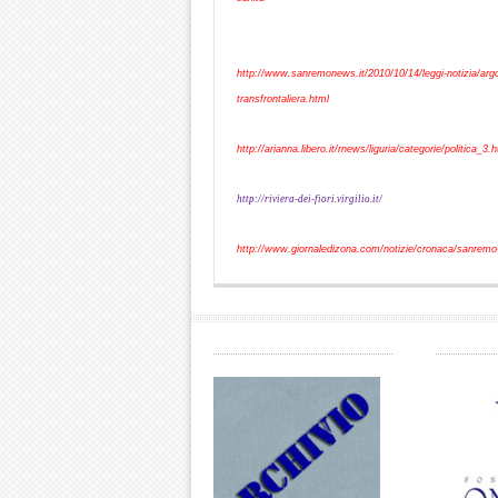
http://www.sanremonews.it/2010/10/14/leggi-notizia/argo
transfrontaliera.html
http://arianna.libero.it/rnews/liguria/categorie/politica_3.
http://riviera-dei-fiori.virgilio.it/
http://www.giornaledizona.com/notizie/cronaca/sanremo-s