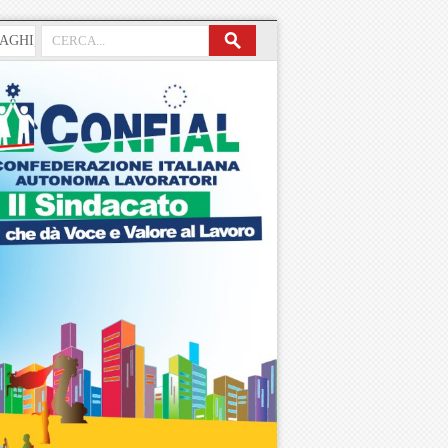
 “SCIENZIATO” CHE DOVEVA SANARE L’ITALIA, CONTINUA COSI’…