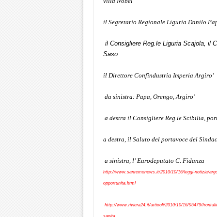
villa Nobel
il Segretario Regionale Liguria Danilo Pa
il Consigliere Reg.le Liguria Scajola, il
Saso
il Direttore Confindustria Imperia Argiro’
da sinistra: Papa, Orengo, Argiro’
a destra il Consigliere Reg.le Scibilia, p
a destra, il Saluto del portavoce del Sinda
a sinistra, l’ Eurodeputato C. Fidanza
http://www.sanremonews.it/2010/10/16/leggi-notizia/argom
opportunita.html
http://www.riviera24.it/articoli/2010/10/16/95479/frontali
sanita