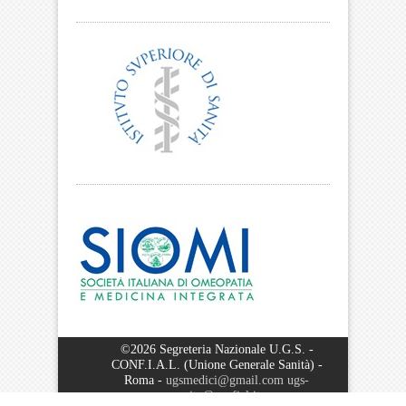
©
2026 Segreteria Nazionale U.G.S. -
CONF.I.A.L. (Unione Generale Sanità) -
Roma -
ugsmedici@gmail.com
ugs-
sanita@confial.it