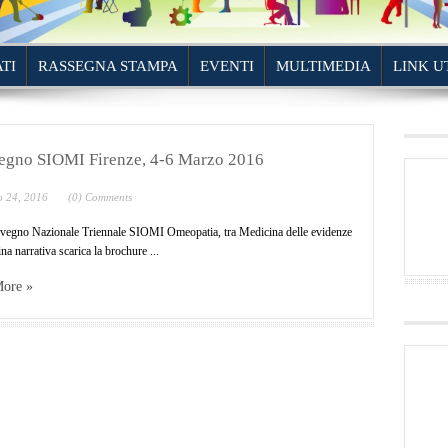
TI
RASSEGNA STAMPA
EVENTI
MULTIMEDIA
LINK U
gno SIOMI Firenze, 4-6 Marzo 2016
o 24, 2016
(0) Comments
vegno Nazionale Triennale SIOMI Omeopatia, tra Medicina delle evidenze
na narrativa scarica la brochure ...
ore »