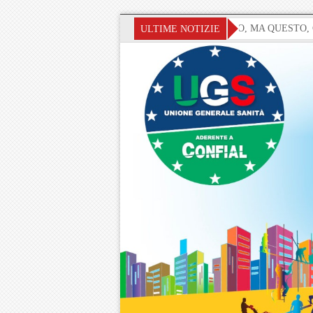
» SANITA’ ED ECONOMIA AL COLLASSO, MA QUESTO, C’É O
ULTIME NOTIZIE