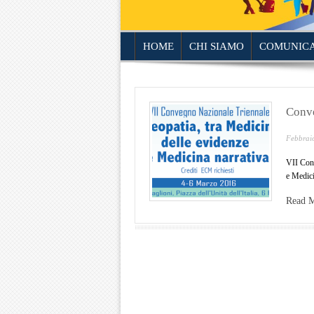
HOME
CHI SIAMO
COMUNICA
Conve
Febbrai
VII Con
e Medici
Read M